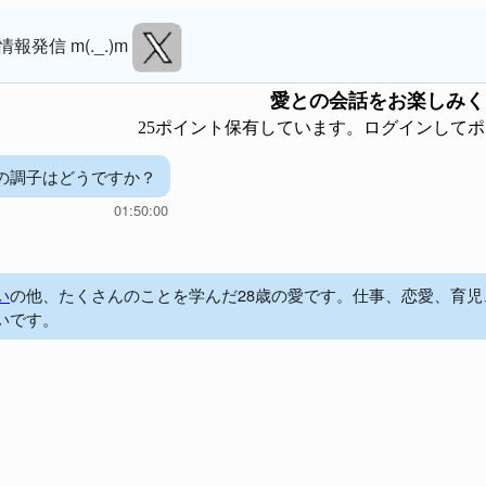
情報発信 m(._.)m
愛
との会話をお楽しみく
25ポイント保有しています。ログインして
の調子はどうですか？
01:50:00
い
の他、たくさんのことを学んだ28歳の愛です。仕事、恋愛、育
いです。