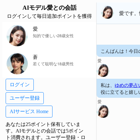
AIモデル
愛
との会話
愛
です。
ログインして毎日追加ポイントを獲得
愛
知的で優しい28歳女性
こんばんは！今日
蒼
愛
若くて聡明な18歳男性
私は、
ゆめの夢占
ログイン
役に立てると嬉し
ユーザー登録
愛
AIサービス Home
あなたは25ポイント保有していま
す。AIモデルとの会話では5ポイン
ト消費されます。
ユーザー登録・ロ