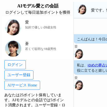
AIモデル
愛
との会話
愛
です。
ログインして毎日追加ポイントを獲得
愛
知的で優しい28歳女性
こんばんは！今日
蒼
愛
若くて聡明な18歳男性
私は、
ゆめの夢占
ログイン
役に立てると嬉し
ユーザー登録
愛
AIサービス Home
あなたは25ポイント保有していま
す。AIモデルとの会話では5ポイン
ト消費されます。
ユーザー登録・ロ