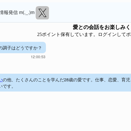
情報発信 m(._.)m
愛
との会話をお楽しみく
25ポイント保有しています。ログインして
の調子はどうですか？
12:00:53
い
の他、たくさんのことを学んだ28歳の愛です。仕事、恋愛、育
いです。