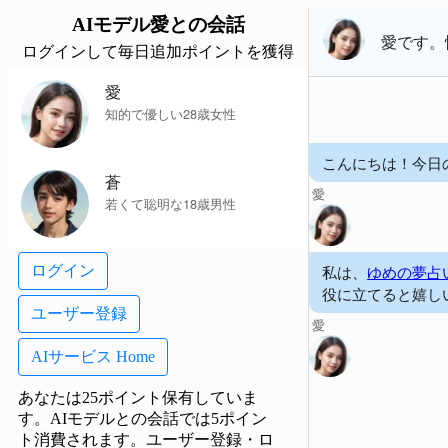
AIモデル
愛
との会話
愛
です。
ログインして毎日追加ポイントを獲得
愛
知的で優しい28歳女性
こんにちは！今日
蒼
愛
若くて聡明な18歳男性
私は、
ゆめの夢占
ログイン
役に立てると嬉し
ユーザー登録
愛
AIサービス Home
あなたは25ポイント保有していま
す。AIモデルとの会話では5ポイン
ト消費されます。
ユーザー登録・ロ