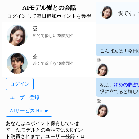
AIモデル
愛
との会話
愛
です。
ログインして毎日追加ポイントを獲得
愛
知的で優しい28歳女性
こんばんは！今日
蒼
愛
若くて聡明な18歳男性
私は、
ゆめの夢占
ログイン
役に立てると嬉し
ユーザー登録
愛
AIサービス Home
あなたは25ポイント保有していま
す。AIモデルとの会話では5ポイン
ト消費されます。
ユーザー登録・ロ