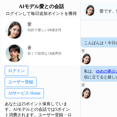
AIモデル
愛
との会話
愛
です。
ログインして毎日追加ポイントを獲得
愛
知的で優しい28歳女性
こんばんは！今日
蒼
愛
若くて聡明な18歳男性
私は、
ゆめの夢占
ログイン
役に立てると嬉し
ユーザー登録
愛
AIサービス Home
あなたは25ポイント保有していま
す。AIモデルとの会話では5ポイン
ト消費されます。
ユーザー登録・ロ