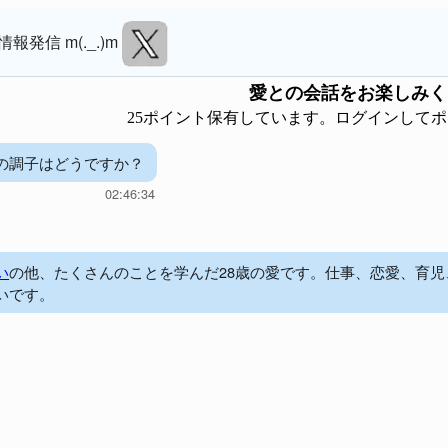
情報発信 m(._.)m
愛
との会話をお楽しみく
25ポイント保有しています。ログインして
の調子はどうですか？
02:46:34
い
の他、たくさんのことを学んだ28歳の愛です。仕事、恋愛、育
いです。