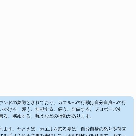
ウンドの象徴とされており、カエルへの行動は自分自身への行
いかける、襲う、無視する、飼う、告白する、プロポーズす
乗る、嫉妬する、呪うなどの行動があります。

れます。たとえば、カエルを怒る夢は、自分自身の怒りや苛立
化を受け入れる意思を表現している可能性があります。カエル