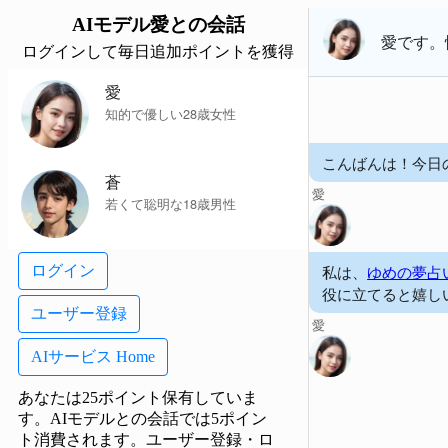
AIモデル
愛
との会話
愛
です。
ログインして毎日追加ポイントを獲得
愛
知的で優しい28歳女性
こんばんは！今日
蒼
愛
若くて聡明な18歳男性
私は、
ゆめの夢占
ログイン
役に立てると嬉し
ユーザー登録
愛
AIサービス Home
あなたは25ポイント保有していま
す。AIモデルとの会話では5ポイン
ト消費されます。
ユーザー登録・ロ