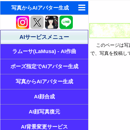
写真からAIアバター生成
AIによるチャットボットの作
り方
AIサービスメニュー
東洋・西洋占星術
このページは写真
ゆめの夢占い
ラムーサ(LaMusa) - AI作曲
で、写真を投稿し
ポーズ指定でAIアバター生成
写真からAIアバター生成
AI顔合成
AI顔写真復元
AI背景変更サービス